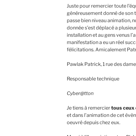
Juste pour remercier toute l’éq
généreusement donné de son t
passe bien niveau animation, n
donnée s’est déplacé a plusieur
installation et au gens venus l’
manifestation a eu un réel suc
félicitations. Amicalement Pat
Pawlak Patrick, 1 rue des dam
Responsable technique
Cyber@tton
J
e tiens à remercier
tous ceux 
et dans l’animation de cet évè
oeuvré depuis chez eux.