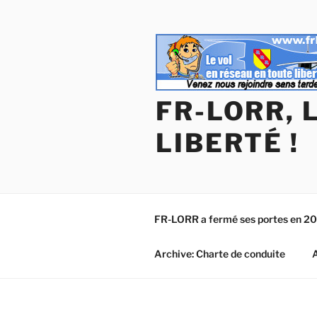
Aller
au
contenu
principal
FR-LORR, 
LIBERTÉ !
FR-LORR a fermé ses portes en 2
Archive: Charte de conduite
A