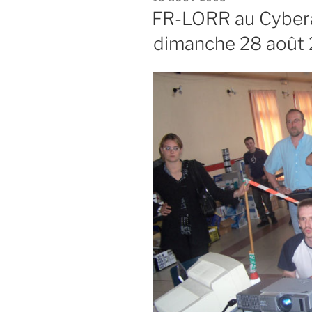
LE
FR-LORR au Cybera
dimanche 28 août